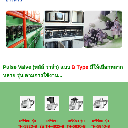
Pulse Valve (พลัส์ วาล์ว) แบบ
B Type
มีให้เลือกหลาก
หลาย รุ่น ตามการใช้งาน...
เอวีร่อน รุ่น
เอวีร่อน
เอวีร่อน รุ่น
เอวีร่อน รุ่น
TH-5820-B
รุ่น TH-4825-B
TH-5830-B
TH-5840-B