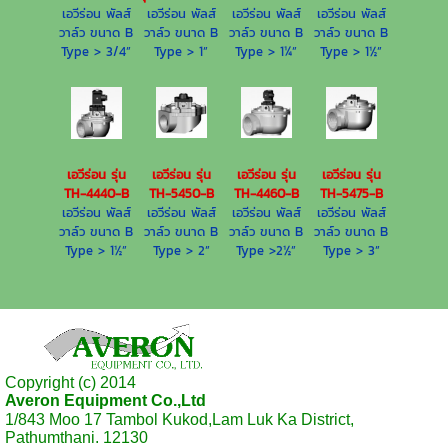
เอวีร่อน พัลส์
เอวีร่อน พัลส์
เอวีร่อน พัลส์
เอวีร่อน พัลส์
วาล์ว ขนาด B
วาล์ว ขนาด B
วาล์ว ขนาด B
วาล์ว ขนาด B
Type > 3/4”
Type > 1”
Type > 1¼”
Type > 1½”
เอวีร่อน รุ่น
เอวีร่อน รุ่น
เอวีร่อน รุ่น
เอวีร่อน รุ่น
TH-4440-B
TH-5450-B
TH-4460-B
TH-5475-B
เอวีร่อน พัลส์
เอวีร่อน พัลส์
เอวีร่อน พัลส์
เอวีร่อน พัลส์
วาล์ว ขนาด B
วาล์ว ขนาด B
วาล์ว ขนาด B
วาล์ว ขนาด B
Type > 1½”
Type > 2”
Type >2½”
Type > 3”
Copyright (c) 2014
Averon Equipment Co.,Ltd
1/843 Moo 17 Tambol Kukod,Lam Luk Ka District,
Pathumthani. 12130